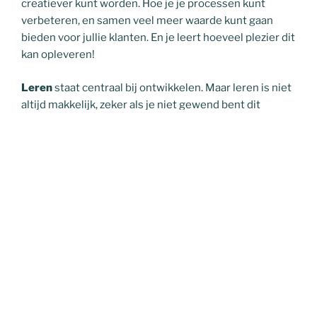
creatiever kunt worden. Hoe je je processen kunt
verbeteren, en samen veel meer waarde kunt gaan
bieden voor jullie klanten. En je leert hoeveel plezier dit
kan opleveren!
Leren
staat centraal bij ontwikkelen. Maar leren is niet
altijd makkelijk, zeker als je niet gewend bent dit
samen te doen. Vooral in het begin helpen de
werkvormen die ik meebreng. Terwijl jullie gaan zien
welke kansen al die tijd al voor het grijpen lagen, ga je
ook steeds beter leren om die kansen zelf te benutten.
Gezamenlijk, want organisatieontwikkeling betekent
leren op alle niveaus in de organisatie.
metHeeren
, dat ‘met’ staat er niet voor niets. We doen
het samen. Ik sta naast jullie, en samen gaan we voor
een goed proces en resultaat. Ik maak daarbij
pragmatische combinaties van methoden. Zowel voor
trainingen en leren op de werkvloer, als voor